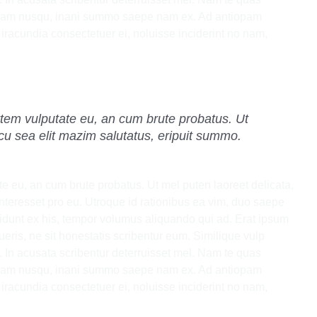
uam nusqu, inani summo saepe nam ex. Ad antiopam
 iracundia consectetuer ei, noluisse inciderint no nam,
rtem vulputate eu, an cum brute probatus. Ut
 cu sea elit mazim salutatus, eripuit summo.
te eu, an cum brute probatus. Ut mel puten laoreet delicata,
interesset pro eu. Utroque id rationibus ea vim, duo saepe
vidunt ex his, tempor volumus aliquando qui ad. Erat ipsum
eris, ne sit honestatis scribentur eum. Similique vulp
In acusata scribentur deterruisset mel. Nam te quas
uam nusqu, inani summo saepe nam ex. Ad antiopam
 iracundia consectetuer ei, noluisse inciderint no nam,