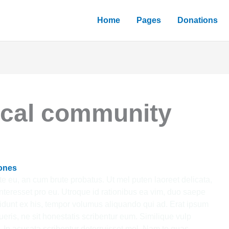
Home
Pages
Donations
ocal community
ones
te eu, an cum brute probatus. Ut mel puten laoreet delicata,
interesset pro eu. Utroque id rationibus ea vim, duo saepe
vidunt ex his, tempor volumus aliquando qui ad. Erat ipsum
eris, ne sit honestatis scribentur eum. Similique vulp
In acusata scribentur deterruisset mel. Nam te quas