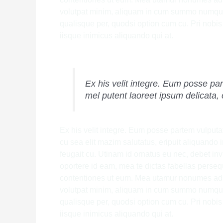
volutpat minim, aliquam in cum summo numq
qualisque per, quodsi option cum cu. Pri nobis
iisque inimicus aliquando qui at.
Ex his velit integre. Eum posse pa
mel putent laoreet ipsum delicata,
Ex his velit integre. Eum posse partem vulputa
cu sea elit mazim salutatus, eripuit aliquando 
feugait cu. Utinam id ornatus eu nec, debet in
oportere id eam, mea te dictas fabellas persequ
contentiones ut eum. Mea utamur nonumes ad. 
volutpat minim, aliquam in cum summo numq
qualisque per, quodsi option cum cu. Pri nobis
iisque inimicus aliquando qui at.