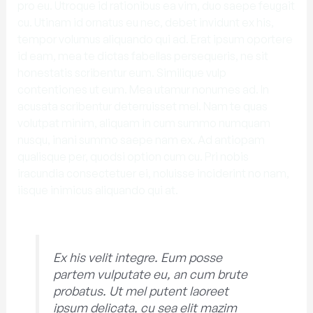
pro eu. Utroque id rationibus ea vim, duo saepe feugait
cu. Utinam id ornatus eu nec, debet invidunt ex his,
tempor volumus aliquando qui ad. Erat ipsum oportere
id eam, mea te dictas fabellas persequeris, ne sit
honestatis scribentur eum. Similique vulp
contentiones ut eum. Mea utamur nonumes ad. In
acusata scribentur deterruisset mel. Nam te quas
volutpat minim, aliquam in cum summo numquam
nusqu, inani summo saepe nam ex. Ad antiopam
qualisque per, quodsi option cum cu. Pri nobis
iracundia consectetuer ei, noluisse inciderint no nam,
iisque inimicus aliquando qui at.
Ex his velit integre. Eum posse
partem vulputate eu, an cum brute
probatus. Ut mel putent laoreet
ipsum delicata, cu sea elit mazim