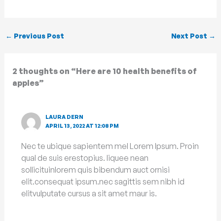
←
Previous Post
Next Post
→
2 thoughts on “Here are 10 health benefits of
apples”
LAURA DERN
APRIL 13, 2022 AT 12:08 PM
Nec te ubique sapientem mel Lorem Ipsum. Proin
qual de suis erestopius. liquee nean
sollicituinlorem quis bibendum auct ornisi
elit.consequat ipsum.nec sagittis sem nibh id
elitvulputate cursus a sit amet maur is.