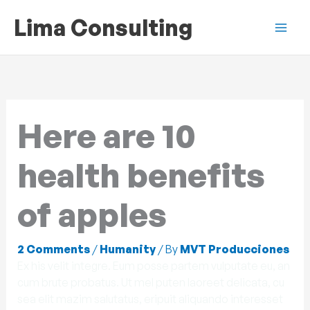
Skip
Lima Consulting
to
content
Here are 10
health benefits
of apples
2 Comments
/
Humanity
/ By
MVT Producciones
Ex his velit integre. Eum posse partem vulputate eu, an
cum brute probatus. Ut mel puten laoreet delicata, cu
sea elit mazim salutatus, eripuit aliquando interesset