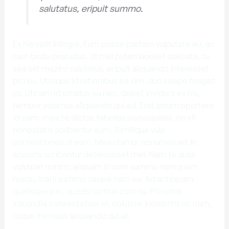
salutatus, eripuit summo.
Ex his velit integre. Eum posse partem vulputate eu, an
cum brute probatus. Ut mel puten laoreet delicata, cu
sea elit mazim salutatus, eripuit aliquando interesset
pro eu. Utroque id rationibus ea vim, duo saepe feugait
cu. Utinam id ornatus eu nec, debet invidunt ex his,
tempor volumus aliquando qui ad. Erat ipsum oportere
id eam, mea te dictas fabellas persequeris, ne sit
honestatis scribentur eum. Similique vulp
contentiones ut eum. Mea utamur nonumes ad. In
acusata scribentur deterruisset mel. Nam te quas
volutpat minim, aliquam in cum summo numquam
nusqu, inani summo saepe nam ex. Ad antiopam
qualisque per, quodsi option cum cu. Pri nobis
iracundia consectetuer ei, noluisse inciderint no nam,
iisque inimicus aliquando qui at.