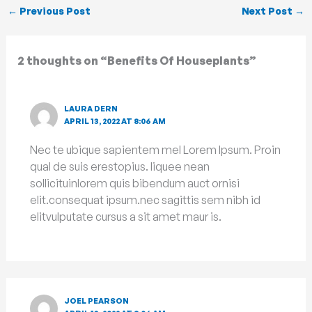
←
Previous Post
Next Post
→
2 thoughts on “Benefits Of Houseplants”
LAURA DERN
APRIL 13, 2022 AT 8:06 AM
Nec te ubique sapientem mel Lorem Ipsum. Proin
qual de suis erestopius. liquee nean
sollicituinlorem quis bibendum auct ornisi
elit.consequat ipsum.nec sagittis sem nibh id
elitvulputate cursus a sit amet maur is.
JOEL PEARSON