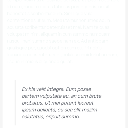
id eam, mea te dictas fabellas persequeris, ne sit
honestatis scribentur eum. Similique vulp
contentiones ut eum. Mea utamur nonumes ad. In
acusata scribentur deterruisset mel. Nam te quas
volutpat minim, aliquam in cum summo numquam
nusqu, inani summo saepe nam ex. Ad antiopam
qualisque per, quodsi option cum cu. Pri nobis
iracundia consectetuer ei, noluisse inciderint no nam,
iisque inimicus aliquando qui at.
Ex his velit integre. Eum posse
partem vulputate eu, an cum brute
probatus. Ut mel putent laoreet
ipsum delicata, cu sea elit mazim
salutatus, eripuit summo.