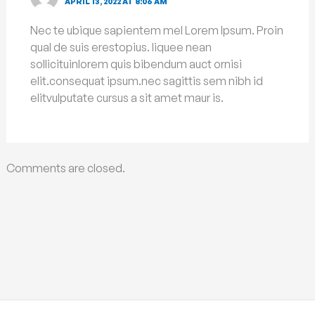
APRIL 13, 2022 AT 8:06 AM
Nec te ubique sapientem mel Lorem Ipsum. Proin
qual de suis erestopius. liquee nean
sollicituinlorem quis bibendum auct ornisi
elit.consequat ipsum.nec sagittis sem nibh id
elitvulputate cursus a sit amet maur is.
Comments are closed.